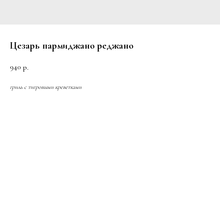
Цезарь пармиджано реджано
940
р.
гриль с тигровыми креветками