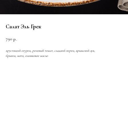
Салат Эль Грек
790
р.
хрустящий огурец, розовый томат, сладкий перец, крымский лук,
брынза, мята, оливковое масло