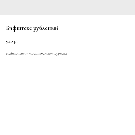
Бифштекс рубленый
940
р.
с яйцом пашот и малосольными огурцами