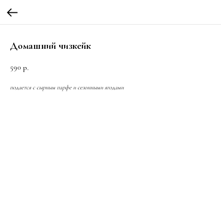
Домашний чизкейк
590
р.
подается с сырным парфе и сезонными ягодами