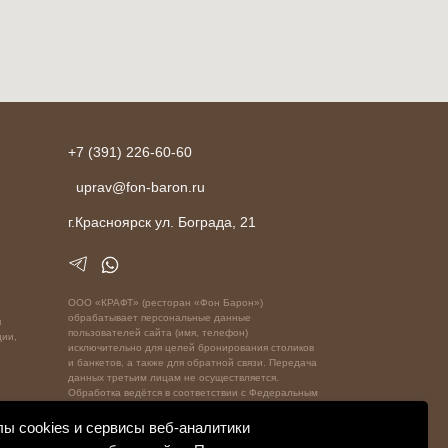
+7 (391) 226-60-60
uprav@fon-baron.ru
г.Красноярск ул. Бограда, 21
ООО «КРАФТ» (ресторан «Фон Барон»)
обрабатывает персональные данные
я
пользователей сайта (имя, телефон)
ции,
исключительно для целей бронирования столиков
и банкетов, а также для обратной связи. Передача
данных третьим лицам не осуществляется.
Обработка ведётся в соответствии с Федеральным
законом № 152-ФЗ «О персональных данных».
Подробнее см. [Политику обработки персональных
ы cookies и сервисы веб-аналитики
данных]