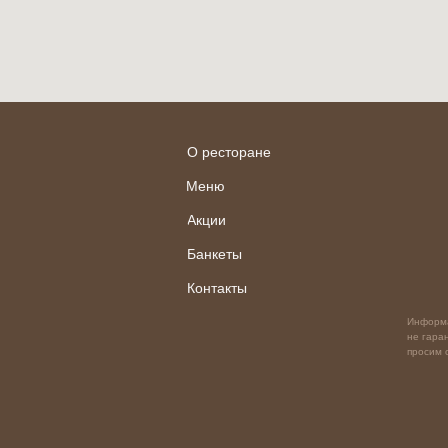
О ресторане
Меню
Акции
Банкеты
Контакты
Информа
не гара
просим 