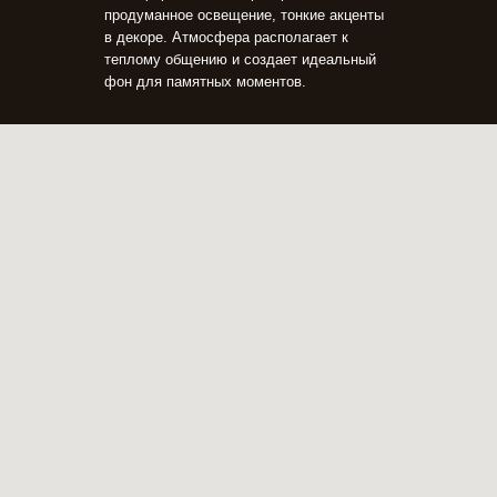
продуманное освещение, тонкие акценты
в декоре. Атмосфера располагает к
теплому общению и создает идеальный
фон для памятных моментов.
О ресторане
Меню
Акции
Банкеты
Контакты
+7 (391) 226-60-60
uprav@fon-baron.ru
г.Красноярск ул. Бограда, 21