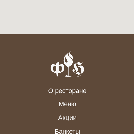
Информация, размещенная на данном сайте, носит исключительно
рекламный характер. Компания не гарантирует абсолютную
актуальность данных. Для получения точной и обновленной
информации, просим обращаться к администратору ресторана
по телефону 2266060
Made by Alena Vi
ООО «КРАФТ» (ресторан «Фон Барон»)
обрабатывает персональные данные пользователей
сайта (имя, телефон) исключительно для целей
бронирования столиков и банкетов, а также для
обратной связи. Передача данных третьим лицам
не осуществляется. Обработка ведётся в
соответствии с Федеральным законом № 152-ФЗ
«О персональных данных». Подробнее см.
[Политику обработки персональных данных]